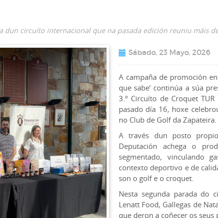
a dun circuíto internacional que na pasada edición reuniu máis de
Sábado, 23 Mayo, 2026
A campaña de promoción eno
que sabe’ continúa a súa pre
3.º Circuíto de Croquet TUR
pasado día 16, hoxe celebro
no Club de Golf da Zapateira.
A través dun posto propi
Deputación achega o prod
segmentado, vinculando gas
contexto deportivo e de cali
son o golf e o croquet.
Nesta segunda parada do cir
Lenatt Food, Gallegas de Nata
que deron a coñecer os seus 