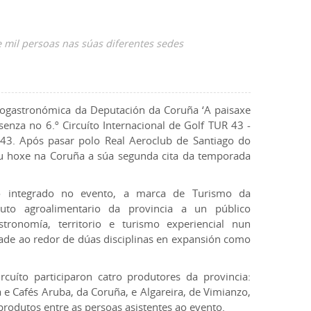
 mil persoas nas súas diferentes sedes
gastronómica da Deputación da Coruña ‘A paisaxe
senza no 6.º Circuíto Internacional de Golf TUR 43 -
 43. Após pasar polo Real Aeroclub de Santiago do
u hoxe na Coruña a súa segunda cita da temporada
o integrado no evento, a marca de Turismo da
uto agroalimentario da provincia a un público
tronomía, territorio e turismo experiencial nun
dade ao redor de dúas disciplinas en expansión como
cuíto participaron catro produtores da provincia:
 e Cafés Aruba, da Coruña, e Algareira, de Vimianzo,
produtos entre as persoas asistentes ao evento.