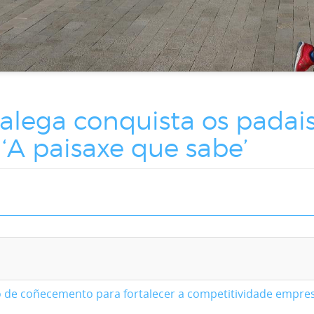
lega conquista os padais 
‘A paisaxe que sabe’
o de coñecemento para fortalecer a competitividade empres