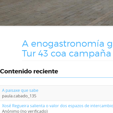
A enogastronomía ga
Tur 43 coa campaña 
Contenido reciente
A paisaxe que sabe
paula.cabado_135
Xosé Regueira salienta o valor dos espazos de intercambi
Anónimo (no verificado)