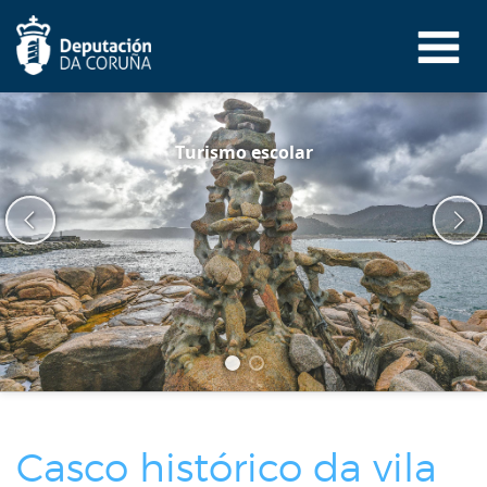
Pasar
al
contenido
principal
Turismo escolar
Casco histórico da vila