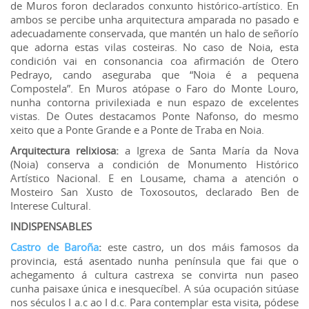
de Muros foron declarados conxunto histórico-artístico. En
ambos se percibe unha arquitectura amparada no pasado e
adecuadamente conservada, que mantén un halo de señorío
que adorna estas vilas costeiras. No caso de Noia, esta
condición vai en consonancia coa afirmación de Otero
Pedrayo, cando aseguraba que “Noia é a pequena
Compostela”. En Muros atópase o Faro do Monte Louro,
nunha contorna privilexiada e nun espazo de excelentes
vistas. De Outes destacamos Ponte Nafonso, do mesmo
xeito que a Ponte Grande e a Ponte de Traba en Noia.
Arquitectura relixiosa:
a Igrexa de Santa María da Nova
(Noia) conserva a condición de Monumento Histórico
Artístico Nacional. E en Lousame, chama a atención o
Mosteiro San Xusto de Toxosoutos, declarado Ben de
Interese Cultural.
INDISPENSABLES
Castro de Baroña
:
este castro, un dos máis famosos da
provincia, está asentado nunha península que fai que o
achegamento á cultura castrexa se convirta nun paseo
cunha paisaxe única e inesquecíbel. A súa ocupación sitúase
nos séculos I a.c ao I d.c. Para contemplar esta visita, pódese