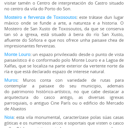
visitar tamén o Centro de interpretación do Castro situado
no centro da vila do Porto do Son.
Mosteiro e fervenza de Toxosoutos
:
este trátase dun lugar
máxico onde se funde a arte, a natureza e a historia. O
Mosteiro de San Xusto de Toxosoutos, da que se conserva
tan só a igrexa, está situado á beira do río San Xusto,
afluente do Sóñora e que nos ofrece unha paisaxe chea de
impresionantes fervenzas.
Monte Louro
:
un espazo privilexiado desde o punto de vista
paisaxístico é o conformado polo Monte Louro e a Lagoa de
Xalfas, que se localiza na parte exterior da vertente norte da
ría e que está declarado espazo de interese natural.
Muros
:
Muros conta con variedade de rutas para
contemplar a paisaxe do seu municipio, ademais
do patrimonio histórico-artístico, no que cabe destacar a
arquitectura do casco antigo, as diversas igrexas
parroquiais, o antiguo Cine París ou o edificio do Mercado
de Abastos
Noia
:
esta vila monumental, caracterízase polas súas casas
góticas e os numerosos arcos e soportais que visten o casco