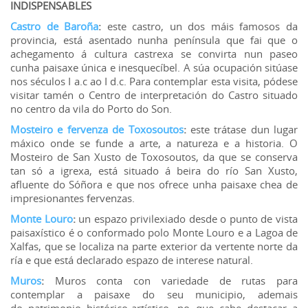
INDISPENSABLES
Castro de Baroña
:
este castro, un dos máis famosos da
provincia, está asentado nunha península que fai que o
achegamento á cultura castrexa se convirta nun paseo
cunha paisaxe única e inesquecíbel. A súa ocupación sitúase
nos séculos I a.c ao I d.c. Para contemplar esta visita, pódese
visitar tamén o Centro de interpretación do Castro situado
no centro da vila do Porto do Son.
Mosteiro e fervenza de Toxosoutos
:
este trátase dun lugar
máxico onde se funde a arte, a natureza e a historia. O
Mosteiro de San Xusto de Toxosoutos, da que se conserva
tan só a igrexa, está situado á beira do río San Xusto,
afluente do Sóñora e que nos ofrece unha paisaxe chea de
impresionantes fervenzas.
Monte Louro
:
un espazo privilexiado desde o punto de vista
paisaxístico é o conformado polo Monte Louro e a Lagoa de
Xalfas, que se localiza na parte exterior da vertente norte da
ría e que está declarado espazo de interese natural.
Muros
:
Muros conta con variedade de rutas para
contemplar a paisaxe do seu municipio, ademais
do patrimonio histórico-artístico, no que cabe destacar a