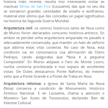
historia máis recente, resulta moi interesante visitar as
inactivas
Minas de San Finx
(Lousame), das que no seu día
se extraeron grandes cantidades de estaño e wolframio,
material este último que lles concedeu un papel significativo
na historia da Segunda Guerra Mundial.
Arquitectura civil:
os centros históricos tanto de Noia como
de Muros foron declarados conxunto histórico-artístico. En
ambos se percibe unha arquitectura amparada no pasado e
adecuadamente conservada, que mantén un halo de señorío
que adorna estas vilas costeiras. No caso de Noia, esta
condición vai en consonancia coa afirmación de Otero
Pedrayo, cando aseguraba que “Noia é a pequena
Compostela”. En Muros atópase o Faro do Monte Louro,
nunha contorna privilexiada e nun espazo de excelentes
vistas. De Outes destacamos Ponte Nafonso, do mesmo
xeito que a Ponte Grande e a Ponte de Traba en Noia.
Arquitectura relixiosa:
a Igrexa de Santa María da Nova
(Noia) conserva a condición de Monumento Histórico
Artístico Nacional. E en Lousame, chama a atención o
Mosteiro San Xusto de Toxosoutos, declarado Ben de
Interese Cultural.