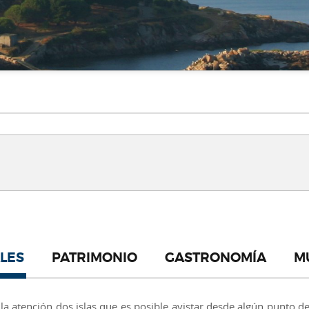
LES
PATRIMONIO
GASTRONOMÍA
M
la atención dos islas que es posible avistar desde algún punto de 