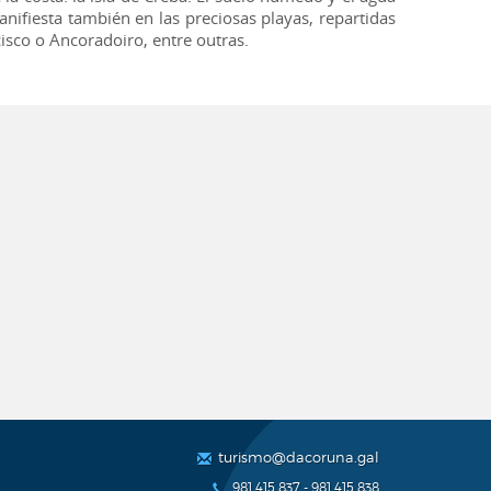
nifiesta también en las preciosas playas, repartidas
cisco o Ancoradoiro, entre outras.
turismo@dacoruna.gal
981 415 837 - 981 415 838