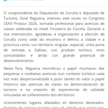
O vicepresidente da Deputación da Coruña e deputado de
Turismo, Xosé Regueira, interveu este xoves no Congreso
CEAV Protour 2026, xornada profesional para axencias de
viaxes celebrada no Hotel Finisterre da Coruña. Durante a
súa intervención, agradeceu á organización a elección da
Coruña como sede do encontro e definiu a cidade e a
provincia como «un territorio singular, especial, unha porta
de entrada a Galiza», cun produto turístico «moi
consolidado» e aínda con grande potencial de
desenvolvemento.
Neste foro, Regueira reivindicou o papel «humano» das
pequenas e medianas axencias nun contexto turístico cada
vez máis despersonalizado e puxo tamén en valor o papel
histórico das axencias de viaxes na democratización do
turismo e na creación de experiencias de calidade
vinculadas ao coñecemento dos territorios.
«Convertestes lugares afastados en destinos desexados.
Fixestes da persoa viaxeira non só alguén que quere ver,