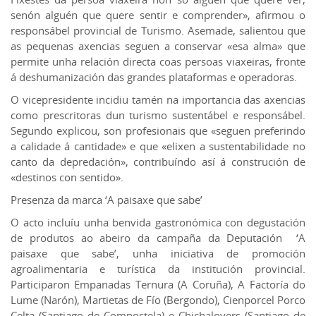
senón alguén que quere sentir e comprender», afirmou o
responsábel provincial de Turismo. Asemade, salientou que
as pequenas axencias seguen a conservar «esa alma» que
permite unha relación directa coas persoas viaxeiras, fronte
á deshumanización das grandes plataformas e operadoras.
O vicepresidente incidiu tamén na importancia das axencias
como prescritoras dun turismo sustentábel e responsábel.
Segundo explicou, son profesionais que «seguen preferindo
a calidade á cantidade» e que «elixen a sustentabilidade no
canto da depredación», contribuíndo así á construción de
«destinos con sentido».
Presenza da marca ‘A paisaxe que sabe’
O acto incluíu unha benvida gastronómica con degustación
de produtos ao abeiro da campaña da Deputación ‘A
paisaxe que sabe’, unha iniciativa de promoción
agroalimentaria e turística da institución provincial.
Participaron Empanadas Ternura (A Coruña), A Factoría do
Lume (Narón), Martietas de Fío (Bergondo), Cienporcel Porco
Celta (Santiago de Compostela) e Chichalovers (Santiago de