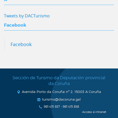
Tweets by DACTurismo
Facebook
Facebook
Sección de Turismo da Deputación provincial
da Coruña
Avenida Porto da Coruña nº 2, 15003 A Coruña
turismo@dacoruna.gal
981 415 837 - 981 415 838
Acceso á intranet