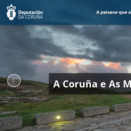
Ir
o
A paisaxe que 
contido
principal
A Coruña e As M