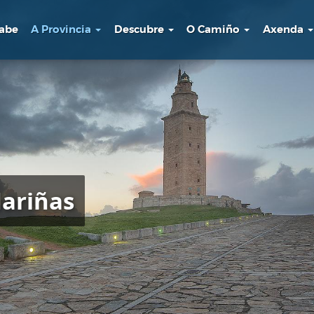
sabe
A Provincia
Descubre
O Camiño
Axenda
ariñas