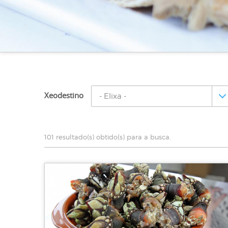
Xeodestino
101 resultado(s) obtido(s) para a busca.