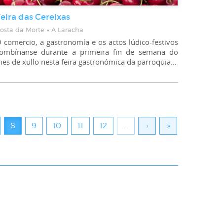
eira das Cereixas
osta da Morte » A Laracha
 comercio, a gastronomía e os actos lúdico-festivos
ombínanse durante a primeira fin de semana do
mes de xullo nesta feira gastronómica da parroquia de Lestón, en Laracha.
8
9
10
11
12
…
›
»