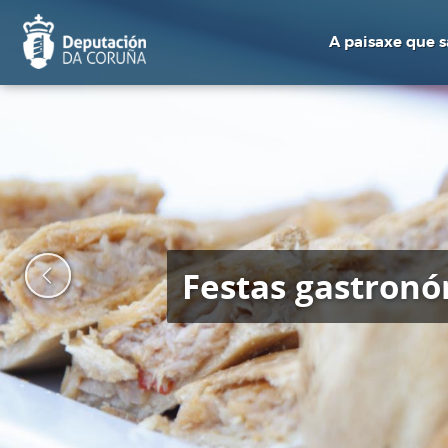
Ir
o
A paisaxe que 
contido
principal
Festas gastronó