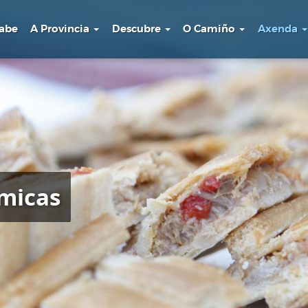
sabe
A Provincia
Descubre
O Camiño
Axenda
micas