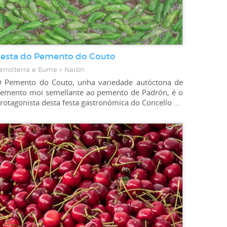
Festa do Pemento do Couto
errolterra e Eume » Narón
 Pemento do Couto, unha variedade autóctona de
emento moi semellante ao pemento de Padrón, é o
protagonista desta festa gastronómica do Concello de Narón