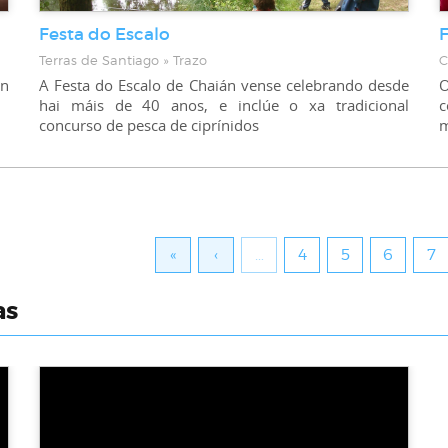
Festa do Escalo
F
Terras de Santiago » Trazo
C
ón
A Festa do Escalo de Chaián vense celebrando desde
O
hai máis de 40 anos, e inclúe o xa tradicional
c
concurso de pesca de ciprínidos
«
‹
…
4
5
6
7
as