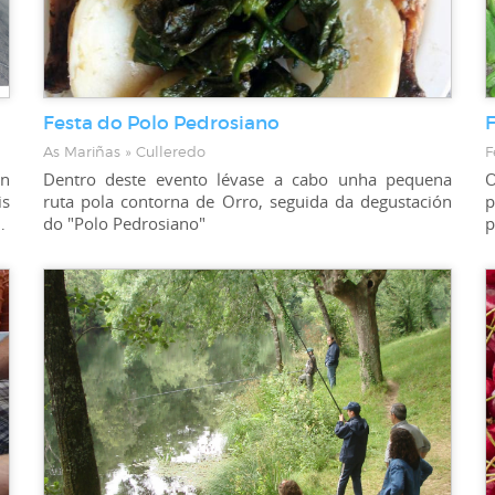
Festa do Polo Pedrosiano
As Mariñas » Culleredo
F
en
Dentro deste evento lévase a cabo unha pequena
O
s
ruta pola contorna de Orro, seguida da degustación
p
nfraría de Pescadores de Aguiño
do "Polo Pedrosiano"